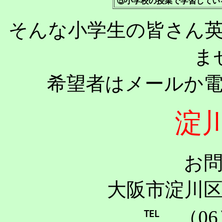
⑤小学校の授業で学習してい
そんな小学生の皆さん
ま
希望者はメールか
淀
お
大阪市淀川区
℡ （06