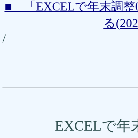
■ 「EXCELで年末調整
る(202
/
EXCELで