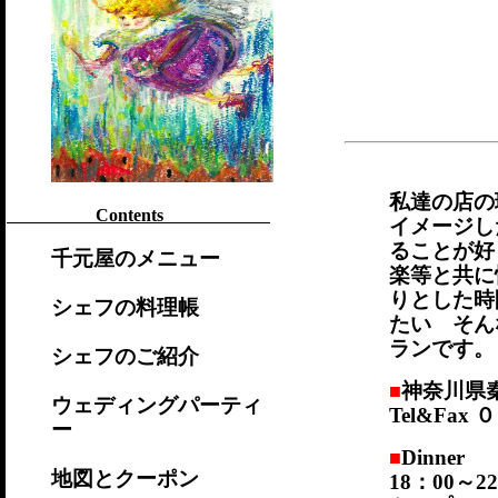
私達の店の
Contents
イメージし
ることが好
千元屋のメニュー
楽等と共に
りとした時
シェフの料理帳
たい そん
ランです。
シェフのご紹介
神奈川県秦
■
ウェディングパーティ
Tel&Fax
０
ー
Dinner
■
地図とクーポン
18：00～2