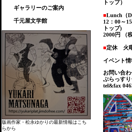
トップ）
ギャラリーのご案内
Lunch（
■
千元屋文学館
12：00～1
トップ)
2000円 
定休 火
■
イベント情
お問い合わ
ぶらっすり
tel&fax 046
版画作家・松永ゆかりの最新情報はこち
らから